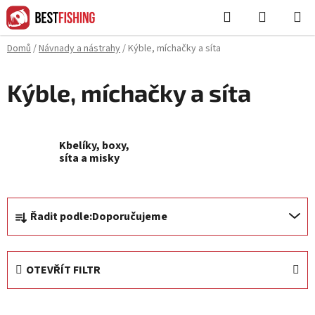
Přejít
Hledat
NÁKUPN
na
KOŠÍK
obsah
Domů
/
Návnady a nástrahy
/
Kýble, míchačky a síta
Kýble, míchačky a síta
Kbelíky, boxy,
síta a misky
Ř
Řadit podle:
Doporučujeme
a
z
e
OTEVŘÍT FILTR
n
í
V