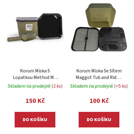
p
ý
r
p
o
i
d
s
u
p
k
r
t
o
ů
d
u
Korum Miska S
Korum Miska Se Sítem
k
Lopatkou Method Mix
Maggot Tub and Riddle
t
Bait Tub Set
1,2 l
Skladem na prodejně
(2 ks)
Skladem na prodejně
(>5 ks)
ů
150 Kč
100 Kč
DO KOŠÍKU
DO KOŠÍKU