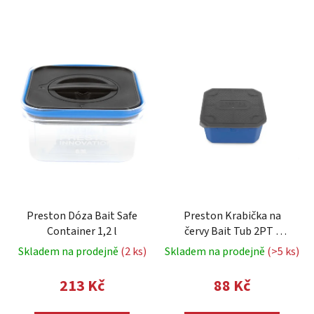
Preston Dóza Bait Safe
Preston Krabička na
Container 1,2 l
červy Bait Tub 2PT /
1,2l
Skladem na prodejně
(2 ks)
Skladem na prodejně
(>5 ks)
213 Kč
88 Kč