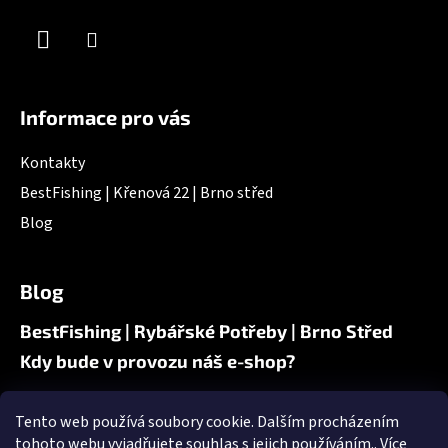
v
k
y
v
ý
Informace pro vás
p
i
Kontakty
s
u
BestFishing | Křenová 22 | Brno střed
Blog
Blog
BestFishing | Rybářské Potřeby | Brno Střed
Kdy bude v provozu náš e-shop?
Tento web používá soubory cookie. Dalším procházením
Nákupní košík
tohoto webu vyjadřujete souhlas s jejich používáním.. Více