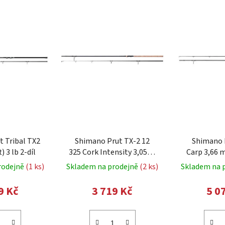
t Tribal TX2
Shimano Prut TX-2 12
Shimano 
) 3 lb 2-díl
325 Cork Intensity 3,05 m
Carp 3,66 m
10 ft 3 lb 2-díl
rodejně
(1 ks)
Skladem na prodejně
(2 ks)
Skladem na 
9 Kč
3 719 Kč
5 0