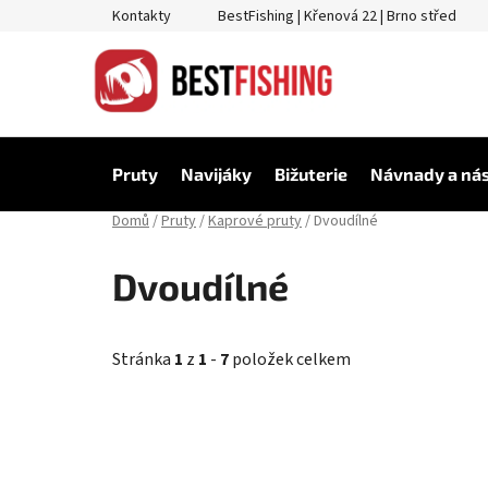
Přejít
Kontakty
BestFishing | Křenová 22 | Brno střed
na
obsah
Pruty
Navijáky
Bižuterie
Návnady a ná
Domů
/
Pruty
/
Kaprové pruty
/
Dvoudílné
Dvoudílné
Stránka
1
z
1
-
7
položek celkem