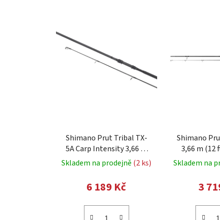
V
ý
p
i
s
p
r
o
d
u
k
Shimano Prut Tribal TX-
Shimano Pru
t
5A Carp Intensity 3,66 m
3,66 m (12 ft
3,5+ lb 2-díl
ů
Skladem na prodejně
(2 ks)
Skladem na p
6 189 Kč
3 71