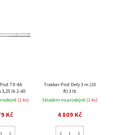
p
r
o
d
u
k
t
ů
Prut TX-4A
Trakker Prut Defy 3 m (10
 3,25 lb 2-díl
ft) 3 lb
prodejně
(1 ks)
Skladem na prodejně
(1 ks)
79 Kč
4 809 Kč