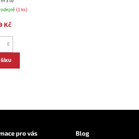
 m 3 lb
rodejně
(1 ks)
9 Kč
OŠÍKU
O
v
l
á
d
mace pro vás
Blog
a