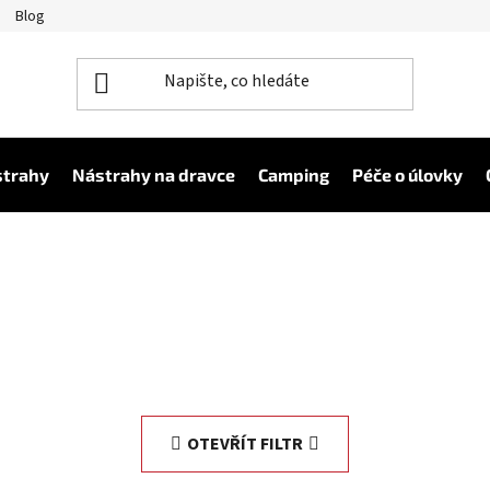
Blog
strahy
Nástrahy na dravce
Camping
Péče o úlovky
OTEVŘÍT FILTR