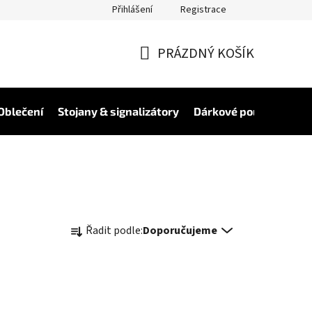
Přihlášení
Registrace
PRÁZDNÝ KOŠÍK
NÁKUPNÍ
KOŠÍK
Oblečení
Stojany & signalizátory
Dárkové poukázky
V
Ř
Řadit podle:
Doporučujeme
a
z
e
n
í