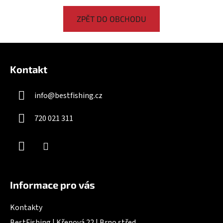
ZPĚT DO OBCHODU
Z
á
Kontakt
p
a
info
@
bestfishing.cz
t
í
720 021 311
Informace pro vás
Kontakty
BestFishing | Křenová 22 | Brno střed