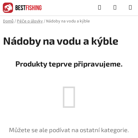
Přejít
Hledat
NÁKUPN
na
KOŠÍK
obsah
Domů
/
Péče o úlovky
/
Nádoby na vodu a kýble
Nádoby na vodu a kýble
Produkty teprve připravujeme.
Můžete se ale podívat na ostatní kategorie.