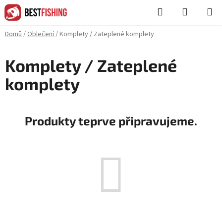
Přejít
Hledat
NÁKUPN
na
KOŠÍK
obsah
Domů
/
Oblečení
/
Komplety / Zateplené komplety
Komplety / Zateplené
komplety
Produkty teprve připravujeme.