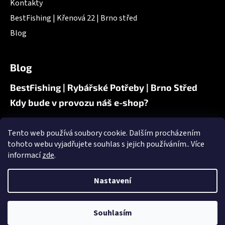
Kontakty
BestFishing | Křenová 22 | Brno střed
Blog
Blog
BestFishing | Rybářské Potřeby | Brno Střed
Kdy bude v provozu náš e-shop?
Tento web používá soubory cookie. Dalším procházením
Nákupní košík
tohoto webu vyjadřujete souhlas s jejich používáním.. Více
informací
zde
.
0
KS /
0 KČ
Nastavení
Souhlasím
Vytvořil Shoptet