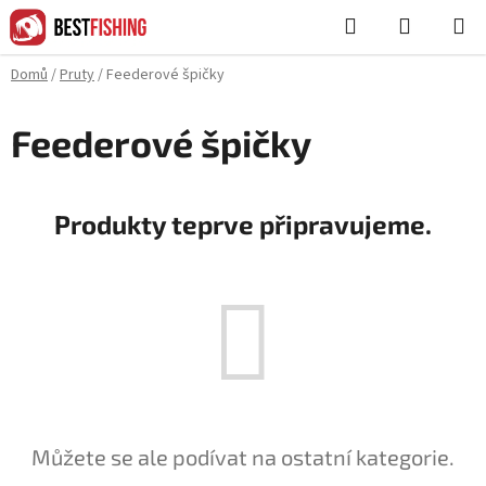
Přejít
Hledat
NÁKUPN
na
KOŠÍK
obsah
Domů
/
Pruty
/
Feederové špičky
Feederové špičky
Produkty teprve připravujeme.
Můžete se ale podívat na ostatní kategorie.