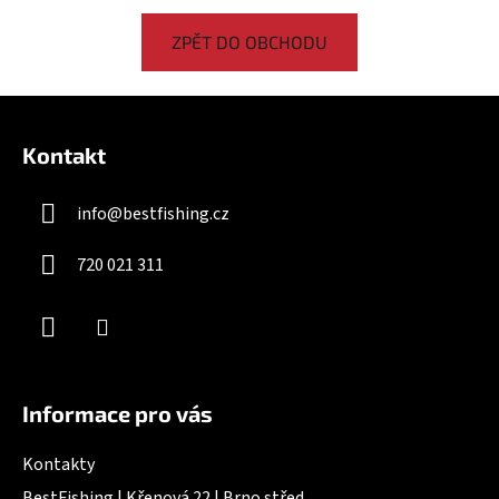
ZPĚT DO OBCHODU
Z
á
Kontakt
p
a
info
@
bestfishing.cz
t
í
720 021 311
Informace pro vás
Kontakty
BestFishing | Křenová 22 | Brno střed