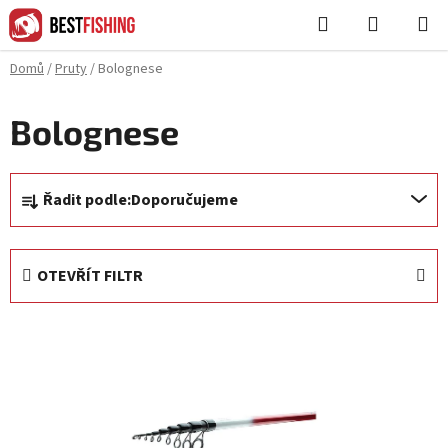
Přejít
Hledat
NÁKUPN
na
KOŠÍK
obsah
Domů
/
Pruty
/
Bolognese
Bolognese
Ř
Řadit podle:
Doporučujeme
a
z
e
OTEVŘÍT FILTR
n
í
V
p
ý
r
p
o
i
d
s
u