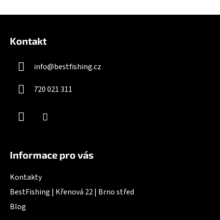
v
l
Z
á
á
d
Kontakt
p
a
a
c
info
@
bestfishing.cz
t
í
í
p
720 021 311
r
v
k
y
v
ý
Informace pro vás
p
i
Kontakty
s
u
BestFishing | Křenová 22 | Brno střed
Blog