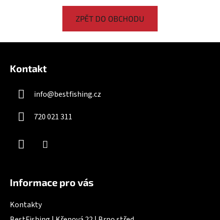
ZPĚT DO OBCHODU
Z
á
Kontakt
p
a
info
@
bestfishing.cz
t
í
720 021 311
Informace pro vás
Kontakty
BestFishing | Křenová 22 | Brno střed