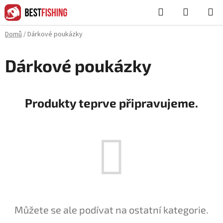
Přejít
Hledat
NÁKUPN
na
KOŠÍK
obsah
Domů
/
Dárkové poukázky
Dárkové poukázky
Produkty teprve připravujeme.
Můžete se ale podívat na ostatní kategorie.