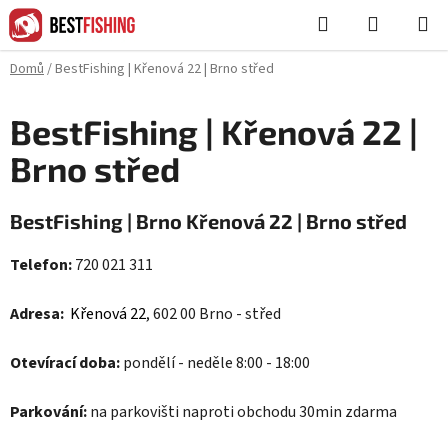
Přejít
Hledat
NÁKUPN
na
KOŠÍK
obsah
Domů
/
BestFishing | Křenová 22 | Brno střed
BestFishing | Křenová 22 |
Brno střed
BestFishing
| Brno Křenová 22 | Brno střed
Telefon:
720 021 311
Adresa:
Křenová 22
, 602 00 Brno - střed
Otevírací doba:
pondělí - neděle 8:00 - 18:00
Parkování:
na parkovišti naproti obchodu 30min zdarma