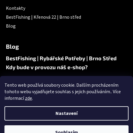
Kontakty
BestFishing | Křenová 22 | Brno střed
Blog
Blog
BestFishing | Rybářské Potřeby | Brno Střed
Kdy bude v provozu náš e-shop?
Tento web používá soubory cookie. Dalším procházením
Nákupní košík
tohoto webu vyjadřujete souhlas s jejich používáním.. Více
informací
zde
.
0
KS /
0 KČ
Nastavení
Souhlasím