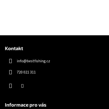
Z
á
Kontakt
p
a
info
@
bestfishing.cz
t
í
720 021 311
Informace pro vás