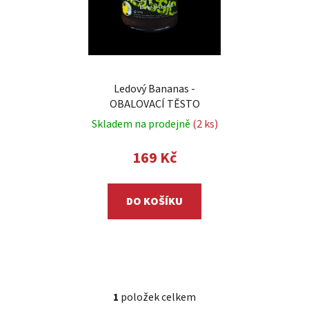
p
k
r
t
o
ů
d
u
Ledový Bananas -
k
OBALOVACÍ TĚSTO
t
Skladem na prodejně
(2 ks)
ů
169 Kč
DO KOŠÍKU
1
položek celkem
O