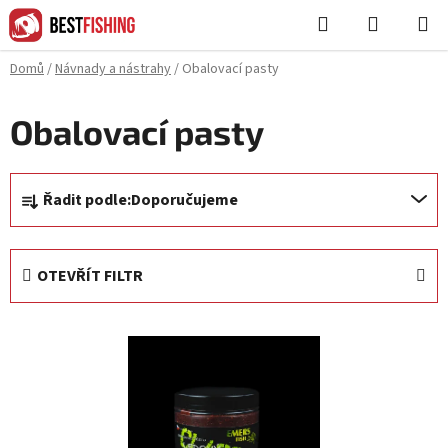
Přejít
Hledat
NÁKUPN
na
KOŠÍK
obsah
Domů
/
Návnady a nástrahy
/
Obalovací pasty
Obalovací pasty
Ř
Řadit podle:
Doporučujeme
a
z
e
OTEVŘÍT FILTR
n
í
V
p
ý
r
p
o
i
d
s
u