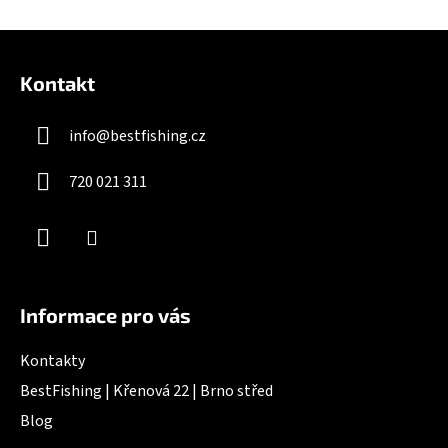
v
l
Z
á
á
d
Kontakt
p
a
a
c
info
@
bestfishing.cz
t
í
í
p
720 021 311
r
v
k
y
v
ý
Informace pro vás
p
i
Kontakty
s
u
BestFishing | Křenová 22 | Brno střed
Blog