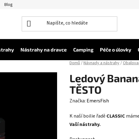
Blog
strahy
Nástrahy na dravce
Camping
Péče o úlovky
Domů
/
Návnady a nástrahy
/
Obalovac
Ledový Banan
TĚSTO
Značka:
EmersFish
K naší boilie řadě
CLASSIC
máme 
Vaší nástrahy.