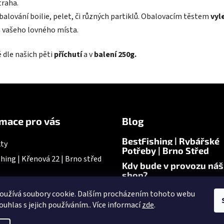
traha.
alování boilie, pelet, či různých partiklů. Obalovacím těstem
vyl
vašeho lovného místa.
 dle našich pěti
příchutí
a v
balení 250g.
mace pro vás
Blog
BestFishing | Rybářské
ty
Potřeby | Brno Střed
hing | Křenová 22 | Brno střed
Kdy bude v provozu náš
shop?
oužívá soubory cookie. Dalším procházením tohoto webu
ouhlas s jejich používáním.. Více informací
zde
.