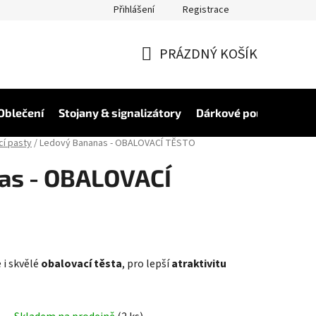
Přihlášení
Registrace
PRÁZDNÝ KOŠÍK
NÁKUPNÍ
KOŠÍK
Oblečení
Stojany & signalizátory
Dárkové poukázky
V
í pasty
/
Ledový Bananas - OBALOVACÍ TĚSTO
as - OBALOVACÍ
i skvělé
obalovací těsta
, pro lepší
atraktivitu