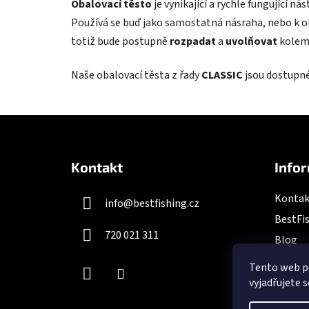
Obalovací těsto
je vynikající a rychle fungující nás
Používá se buď jako samostatná násraha, nebo k ob
totiž bude postupně
rozpadat
a
uvolňovat
kolem 
Naše obalovací těsta z řady
CLASSIC
jsou dostupné
Z
á
Kontakt
Infor
p
a
Kontak
info
@
bestfishing.cz
t
BestFis
í
720 021 311
Blog
Tento web p
vyjadřujete s