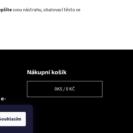
epšíte
svou nástrahu, obalovací těsto se
Nákupní košík
0
KS /
0 KČ
 e-
Souhlasím