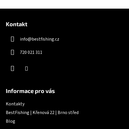
v
l
Z
á
á
d
Kontakt
p
a
a
c
info
@
bestfishing.cz
t
í
í
p
720 021 311
r
v
k
y
v
ý
Informace pro vás
p
i
Kontakty
s
u
BestFishing | Křenová 22 | Brno střed
Blog