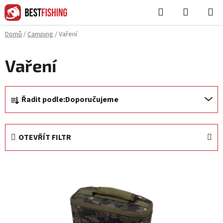
Přejít
Hledat
NÁKUPN
na
KOŠÍK
obsah
Domů
/
Camping
/
Vaření
Vaření
Ř
Řadit podle:
Doporučujeme
a
z
e
OTEVŘÍT FILTR
n
í
V
p
ý
r
p
o
i
d
s
u