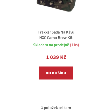
p
k
r
t
o
ů
d
u
Trakker Sada Na Kávu
k
NXC Camo Brew Kit
t
Skladem na prodejně
(1 ks)
ů
1 039 Kč
DO KOŠÍKU
1
položek celkem
O