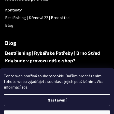
p
i
Kontakty
s
u
BestFishing | Křenová 22 | Brno střed
Blog
Blog
BestFishing | Rybářské Potřeby | Brno Střed
Kdy bude v provozu náš e-shop?
Tento web používá soubory cookie. Dalším procházením
Nákupní košík
tohoto webu vyjadřujete souhlas s jejich používáním.. Více
informací
zde
.
0
KS /
0 KČ
Nastavení