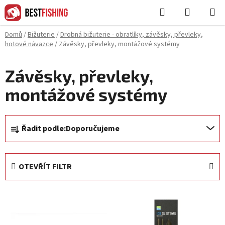
Přejít
Hledat
NÁKUPN
na
KOŠÍK
obsah
Domů
/
Bižuterie
/
Drobná bižuterie - obratlíky, závěsky, převleky,
hotové návazce
/
Závěsky, převleky, montážové systémy
Závěsky, převleky,
montážové systémy
Ř
Řadit podle:
Doporučujeme
a
z
e
OTEVŘÍT FILTR
n
í
V
p
ý
r
p