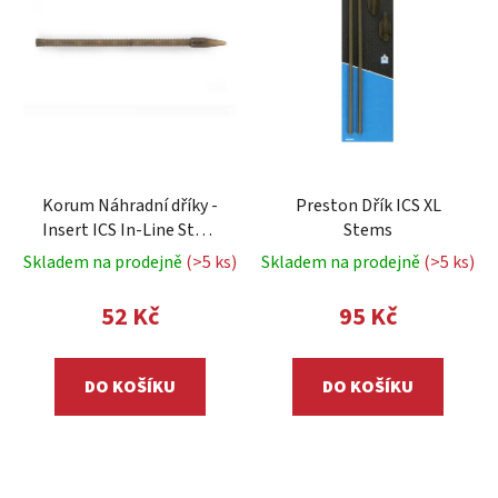
o
i
d
s
u
p
k
r
t
o
ů
d
u
Korum Náhradní dříky -
Preston Dřík ICS XL
k
Insert ICS In-Line Stem
Stems
t
Kit LONG 85mm
Skladem na prodejně
(>5 ks)
Skladem na prodejně
(>5 ks)
ů
52 Kč
95 Kč
DO KOŠÍKU
DO KOŠÍKU