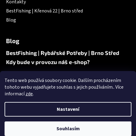
Kontakty
BestFishing | Křenová 22 | Brno střed
Blog
Blog
BestFishing | Rybářské Potřeby | Brno Střed
Kdy bude v provozu náš e-shop?
Tento web používá soubory cookie. Dalším procházením
Nákupní košík
tohoto webu vyjadřujete souhlas s jejich používáním.. Více
informací
zde
.
0
KS /
0 KČ
Nastavení
Souhlasím
Vytvořil Shoptet