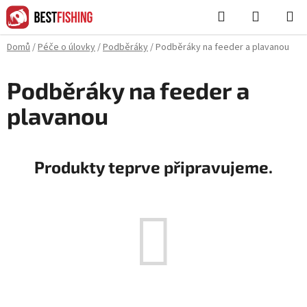
Přejít
Hledat
NÁKUPN
na
KOŠÍK
obsah
Domů
/
Péče o úlovky
/
Podběráky
/
Podběráky na feeder a plavanou
Podběráky na feeder a
plavanou
Produkty teprve připravujeme.