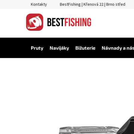
Přejít
Kontakty
BestFishing | Křenová 22 | Brno střed
na
obsah
Pruty
Navijáky
Bižuterie
Návnady a ná