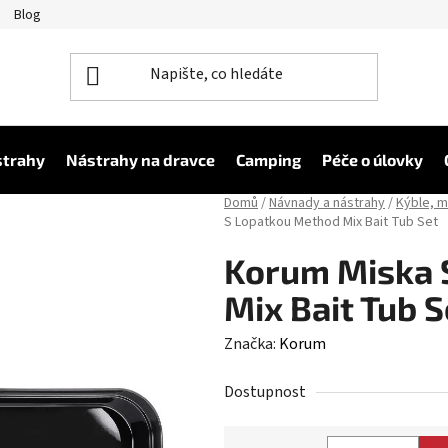
Blog
strahy
Nástrahy na dravce
Camping
Péče o úlovky
Domů
/
Návnady a nástrahy
/
Kýble, m
S Lopatkou Method Mix Bait Tub Set
Korum Miska 
Mix Bait Tub S
Značka:
Korum
Dostupnost