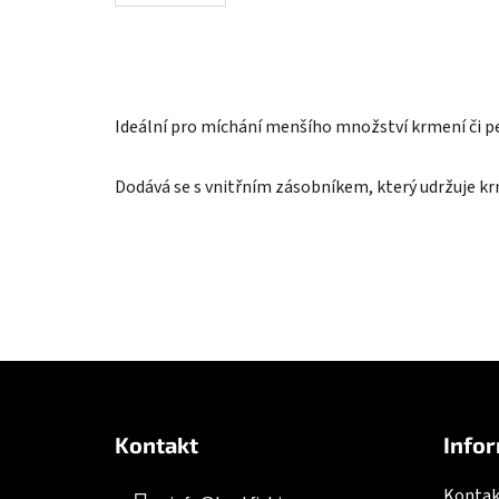
Ideální pro míchání menšího množství krmení či pel
Dodává se s vnitřním zásobníkem, který udržuje k
Z
á
Kontakt
Infor
p
a
Kontak