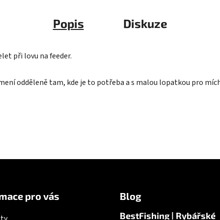
Popis
Diskuze
et při lovu na feeder.
rmení odděleně tam, kde je to potřeba a s malou lopatkou pro míc
mace pro vás
Blog
BestFishing | Rybářské
ty