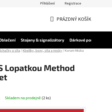
Přihlášení
Registrace
PRÁZDNÝ KOŠÍK
NÁKUPNÍ
KOŠÍK
Oblečení
Stojany & signalizátory
Dárkové poukázky
V
íchačky a síta
/
Kbelíky, boxy, síta a misky
/
Korum Miska
S Lopatkou Method
et
Skladem na prodejně
(2 ks)