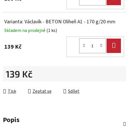
KOŠ
Varianta: Václavík - BETON Oliheň A1 - 170 g/20 mm
Skladem na prodejně
(1 ks)
DO
139 Kč
KOŠ
139 Kč
Měrná cena:
Tisk
Zeptat se
Sdílet
Popis