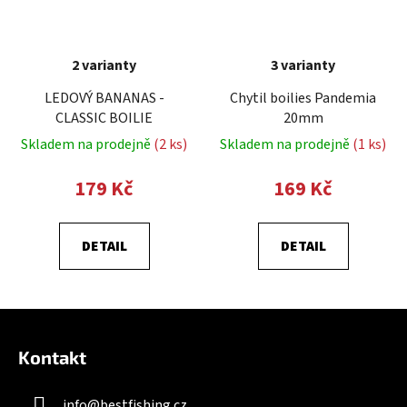
2 varianty
3 varianty
LEDOVÝ BANANAS -
Chytil boilies Pandemia
CLASSIC BOILIE
20mm
Skladem na prodejně
(2 ks)
Skladem na prodejně
(1 ks)
179 Kč
169 Kč
DETAIL
DETAIL
Z
á
Kontakt
p
a
info
@
bestfishing.cz