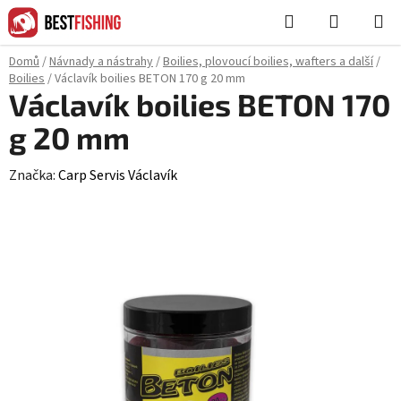
Přejít
Hledat
NÁKUPN
na
KOŠÍK
obsah
Domů
/
Návnady a nástrahy
/
Boilies, plovoucí boilies, wafters a další
/
Boilies
/
Václavík boilies BETON 170 g 20 mm
Václavík boilies BETON 170
g 20 mm
Značka:
Carp Servis Václavík