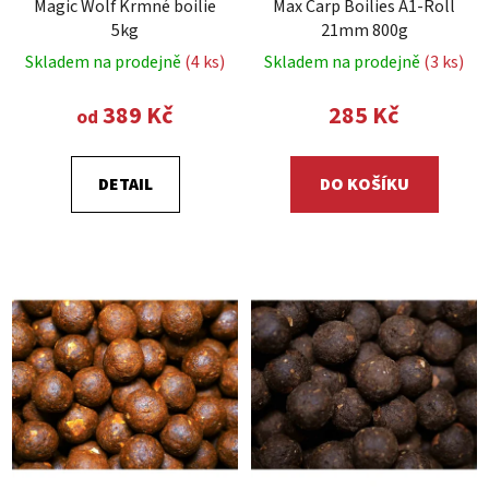
Magic Wolf Krmné boilie
Max Carp Boilies A1-Roll
5kg
21mm 800g
Skladem na prodejně
(4 ks)
Skladem na prodejně
(3 ks)
389 Kč
285 Kč
od
DETAIL
DO KOŠÍKU