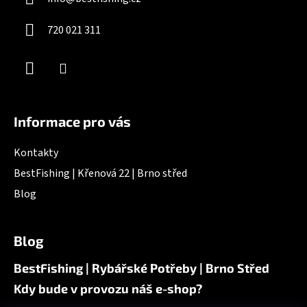
t
í
720 021 311
Informace pro vás
Kontakty
BestFishing | Křenová 22 | Brno střed
Blog
Blog
BestFishing | Rybářské Potřeby | Brno Střed
Kdy bude v provozu náš e-shop?