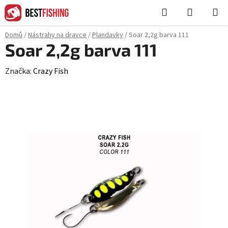
Přejít
Hledat
NÁKUPN
na
KOŠÍK
obsah
Domů
/
Nástrahy na dravce
/
Plandavky
/
Soar 2,2g barva 111
Soar 2,2g barva 111
Značka:
Crazy Fish