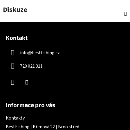
Diskuze
Z
á
Kontakt
p
a
info
@
bestfishing.cz
t
í
720 021 311
Informace pro vás
Kontakty
BestFishing | Křenová 22 | Brno střed