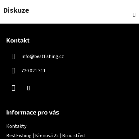
Diskuze
Z
á
Kontakt
p
a
info
@
bestfishing.cz
t
í
720 021 311
Informace pro vás
Kontakty
BestFishing | Křenová 22 | Brno střed