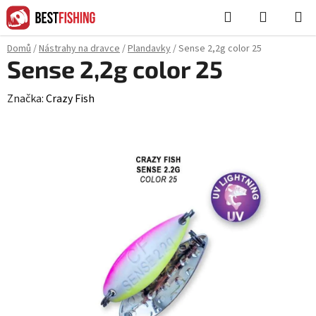
Přejít
Hledat
NÁKUPN
na
KOŠÍK
obsah
Domů
/
Nástrahy na dravce
/
Plandavky
/
Sense 2,2g color 25
Sense 2,2g color 25
Značka:
Crazy Fish