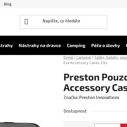
Blog
strahy
Nástrahy na dravce
Camping
Péče o úlovky
Domů
/
Camping
/
Tašky, batohy, po
Eva Accessory Cases 2 ks
Preston Pouzd
Accessory Cas
Značka:
Preston Innovations
Dostupnost