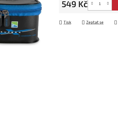
549 Kč
Měrná cena:
Tisk
Zeptat se