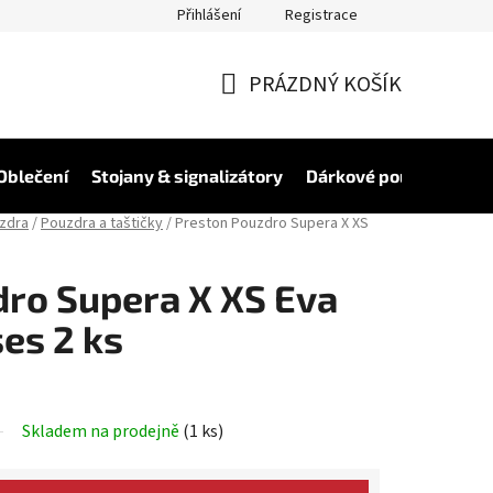
Přihlášení
Registrace
PRÁZDNÝ KOŠÍK
NÁKUPNÍ
KOŠÍK
Oblečení
Stojany & signalizátory
Dárkové poukázky
V
uzdra
/
Pouzdra a taštičky
/
Preston Pouzdro Supera X XS
ro Supera X XS Eva
es 2 ks
Skladem na prodejně
(1 ks)