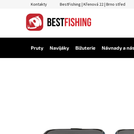
Přejít
Kontakty
BestFishing | Křenová 22 | Brno střed
na
obsah
Pruty
Navijáky
Bižuterie
Návnady a ná