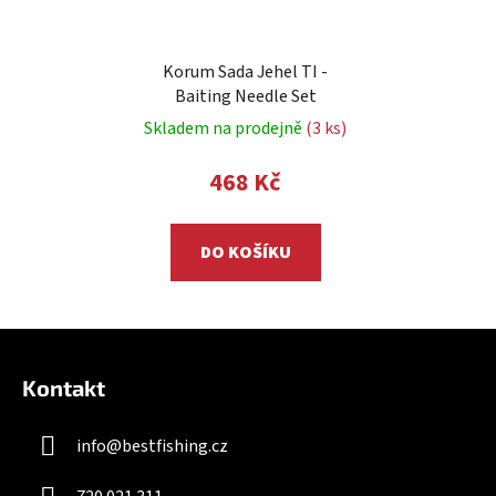
Korum Sada Jehel TI -
Baiting Needle Set
Skladem na prodejně
(3 ks)
468 Kč
DO KOŠÍKU
Z
á
Kontakt
p
a
info
@
bestfishing.cz
t
í