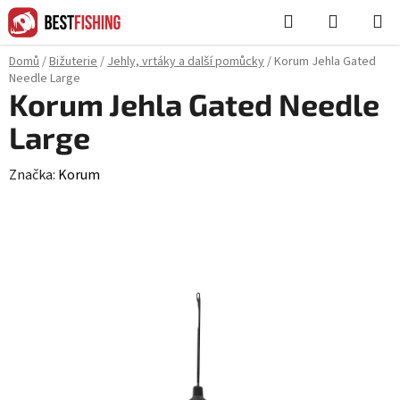
Přejít
Hledat
NÁKUPN
na
KOŠÍK
obsah
Domů
/
Bižuterie
/
Jehly, vrtáky a další pomůcky
/
Korum Jehla Gated
Needle Large
Korum Jehla Gated Needle
Large
Značka:
Korum