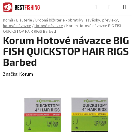
Přejít
Hledat
NÁKUPN
na
KOŠÍK
obsah
Domů
/
Bižuterie
/
Drobná bižuterie - obratlíky, závěsky, převleky,
hotové návazce
/
Hotové návazce
/
Korum Hotové návazce BIG FISH
QUICKSTOP HAIR RIGS Barbed
Korum Hotové návazce BIG
FISH QUICKSTOP HAIR RIGS
Barbed
Značka:
Korum