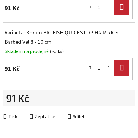
DO
91 Kč
KOŠ
Varianta: Korum BIG FISH QUICKSTOP HAIR RIGS
Barbed Vel.8 - 10 cm
Skladem na prodejně
(>5 ks)
DO
91 Kč
KOŠ
91 Kč
Měrná cena:
Tisk
Zeptat se
Sdílet