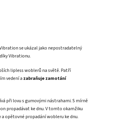
. Vibration se ukázal jako nepostradatelný
díky Vibrationu.
pších lipless woblerů na světě. Patří
ním vedení a
zabraňuje zamotání
ívá při lovu s gumovými nástrahami. S mírně
ation propadávat ke dnu. V tomto okamžiku
y a opětovné propadání wobleru ke dnu.