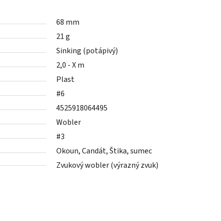
68 mm
21 g
Sinking (potápivý)
2,0 - X m
Plast
#6
4525918064495
Wobler
#3
Okoun, Candát, Štika, sumec
Zvukový wobler (výrazný zvuk)