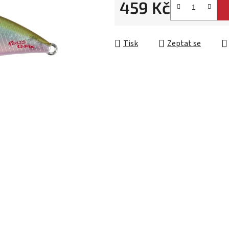
459 Kč
Měrná cena:
Tisk
Zeptat se