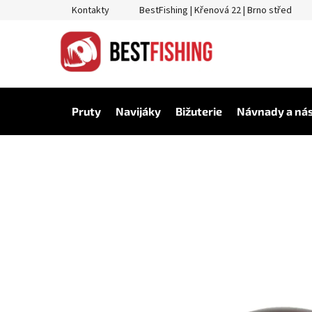
Přejít
Kontakty
BestFishing | Křenová 22 | Brno střed
na
obsah
Pruty
Navijáky
Bižuterie
Návnady a ná