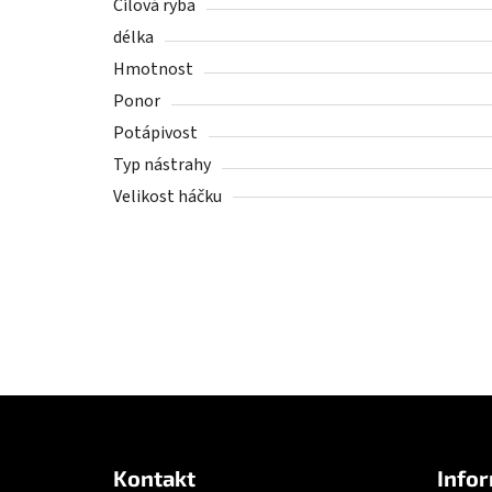
Cílová ryba
délka
Hmotnost
Ponor
Potápivost
Typ nástrahy
Velikost háčku
Z
á
Kontakt
Infor
p