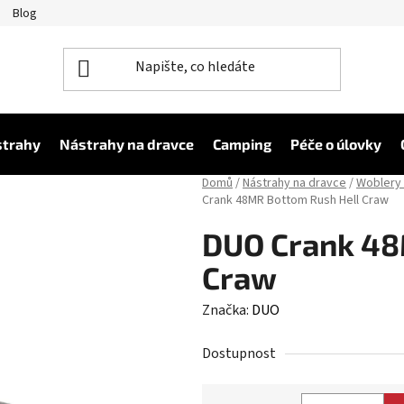
Blog
strahy
Nástrahy na dravce
Camping
Péče o úlovky
Domů
/
Nástrahy na dravce
/
Woblery 
Crank 48MR Bottom Rush Hell Craw
DUO Crank 48
Craw
Značka:
DUO
Dostupnost