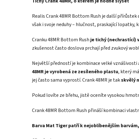
Tichý Crank 48MR, o kterém je hodně slyšet
Realis Crank 48MR Bottom Rush je další přírůstek d
však i svoje neduhy – hlučnost, praskající lopatky
Cranku 48MR Bottom Rush
je tichý (nechrastící)
zkušenost často doslova prchají před zvukový wobl
Největší předností je kombinace velké vznášivosti
48MR je vyrobená ze zesíleného plastu
, který m
jej často sama vyprostí. Crank 48MR je tak
skvělý 
Pokud lovíte ze břehu, jistě oceníte vysokou hmo
Crank 48MR Bottom Rush přináší kombinaci vlastnost
Barva Mat Tiger patří k nejoblíbenějším barvám,