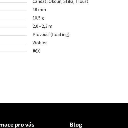
Candát,
Okoun,
Štika,
Tloušť
48 mm
10,5 g
2,0 - 2,3 m
Plovoucí (floating)
Wobler
#6X
mace pro vás
Blog