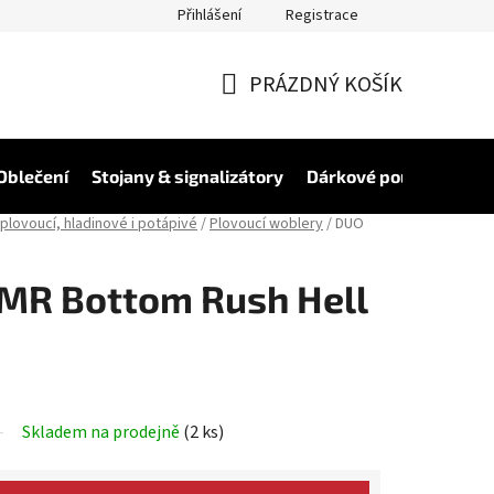
Přihlášení
Registrace
PRÁZDNÝ KOŠÍK
NÁKUPNÍ
KOŠÍK
Oblečení
Stojany & signalizátory
Dárkové poukázky
V
plovoucí, hladinové i potápivé
/
Plovoucí woblery
/
DUO
MR Bottom Rush Hell
Skladem na prodejně
(2 ks)