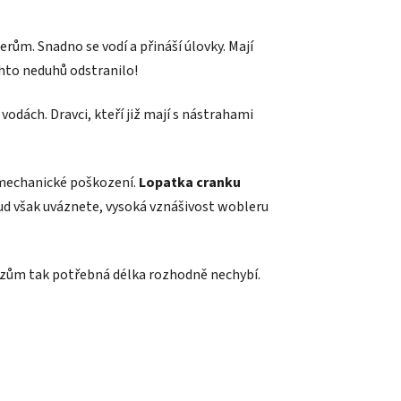
rům. Snadno se vodí a přináší úlovky. Mají
chto neduhů odstranilo!
odách. Dravci, kteří již mají s nástrahami
 mechanické poškození.
Lopatka cranku
ud však uváznete, vysoká vznášivost wobleru
zům tak potřebná délka rozhodně nechybí.