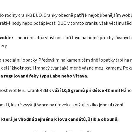
o rodiny cranků DUO. Cranky obecně patří k nejoblíbenějším woble
, krátké hody nebo potápivost. DUO v tomto cranku však většinu tě
 wobler
– neocenitelná vlastnost při lovu na hojně prochytávaných v
ery.
 a speciální lopatky. Především na kamenitém dně lopatky trpí na
á delší životnost. Hranatý tvar také méně vázne mezi kameny. Pok
na regulované řeky typu Labe nebo Vltava.
tnost wobleru. Crank 48MR
váží 10,5 gramů při délce 48 mm
! Náho
í, které zvyšují šance na úlovek a snižují riziko jeho utržení.
 která je vhodná zejména k lovu candátů, štik a okounů.