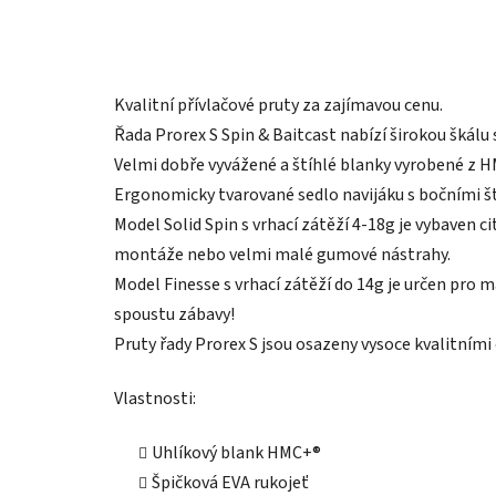
Kvalitní přívlačové pruty za zajímavou cenu.
Řada Prorex S Spin & Baitcast nabízí širokou škálu
Velmi dobře vyvážené a štíhlé blanky vyrobené z HM
Ergonomicky tvarované sedlo navijáku s bočními š
Model Solid Spin s vrhací zátěží 4-18g je vybaven c
montáže nebo velmi malé gumové nástrahy.
Model Finesse s vrhací zátěží do 14g je určen pro m
spoustu zábavy!
Pruty řady Prorex S jsou osazeny vysoce kvalitními 
Vlastnosti:
Uhlíkový blank HMC+®
Špičková EVA rukojeť