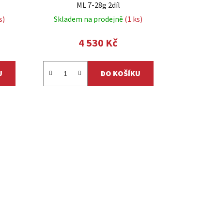
ML 7-28g 2díl
s)
Skladem na prodejně
(1 ks)
4 530 Kč
U
DO KOŠÍKU