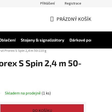
Přihlášení
Registrace
PRÁZDNÝ KOŠÍK
NÁKUPNÍ
KOŠÍK
Oblečení
Stojany & signalizátory
Dárkové poukázky
V
ut Prorex S Spin 2,4 m 50-110 g
orex S Spin 2,4 m 50-
Skladem na prodejně
(1 ks)
DO KOŠÍKU