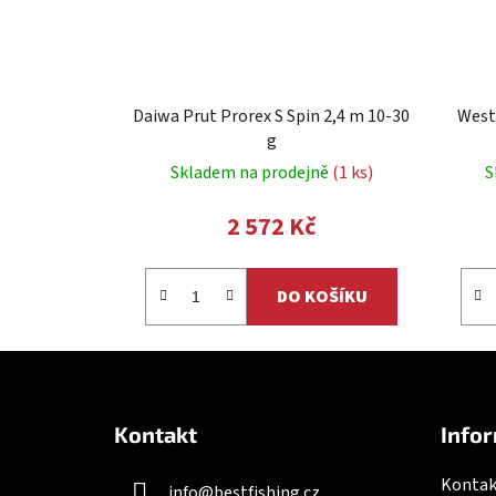
Daiwa Prut Prorex S Spin 2,4 m 10-30
West
g
Skladem na prodejně
(1 ks)
S
2 572 Kč
DO KOŠÍKU
Z
á
Kontakt
Infor
p
a
Kontak
info
@
bestfishing.cz