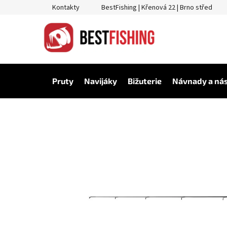
Přejít
Kontakty
BestFishing | Křenová 22 | Brno střed
na
obsah
Pruty
Navijáky
Bižuterie
Návnady a ná