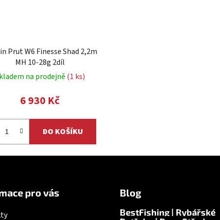
in Prut W6 Finesse Shad 2,2m
MH 10-28g 2díl
kladem na prodejně
(1 ks)
6 930 Kč
DO KOŠÍKU
mace pro vás
Blog
BestFishing | Rybářské
ty