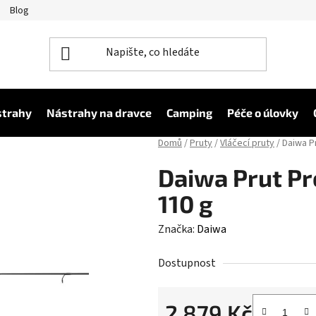
Blog
strahy
Nástrahy na dravce
Camping
Péče o úlovky
Domů
/
Pruty
/
Vláčecí pruty
/
Daiwa Pr
Daiwa Prut Pr
110 g
Značka:
Daiwa
Dostupnost
2 879 Kč