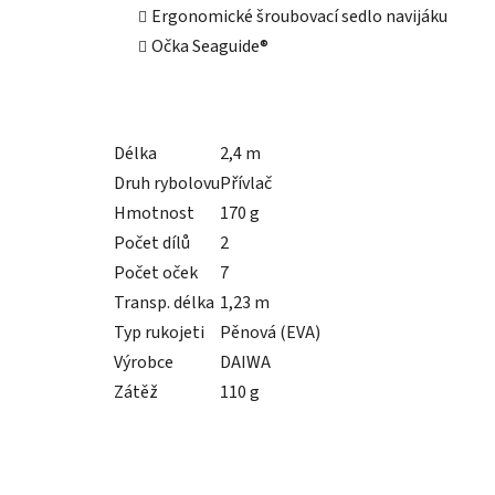
Ergonomické šroubovací sedlo navijáku
Očka Seaguide®
Délka
2,4 m
Druh rybolovu
Přívlač
Hmotnost
170 g
Počet dílů
2
Počet oček
7
Transp. délka
1,23 m
Typ rukojeti
Pěnová (EVA)
Výrobce
DAIWA
Zátěž
110 g