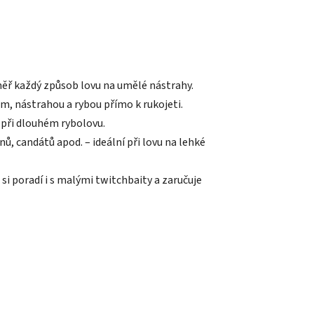
éměř každý způsob lovu na umělé nástrahy.
m, nástrahou a rybou přímo k rukojeti.
 při dlouhém rybolovu.
ů, candátů apod. – ideální při lovu na lehké
si poradí i s malými twitchbaity a zaručuje